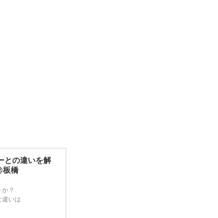
ーとの違いを解
@板橋
うか？
な違いは