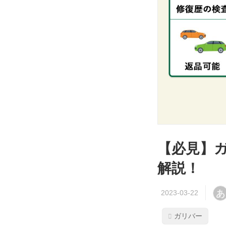
【必見】
解説！
あ
ガリバー