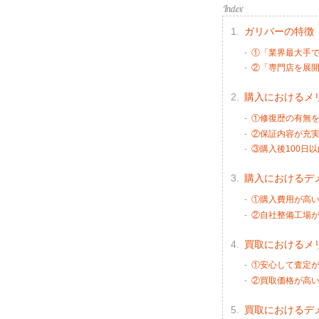
ガリバーの特徴
①「業界最大手
②「専門店を展
購入におけるメ
①修復歴の有無
②保証内容が充
③購入後100日
購入におけるデ
①購入費用が高
②自社整備工場
買取におけるメ
①安心して査定
②買取価格が高
買取におけるデ