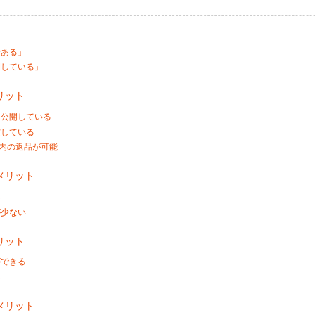
である」
開している」
リット
を公開している
実している
以内の返品が可能
メリット
い
が少ない
リット
ができる
い
メリット