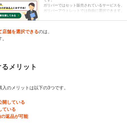
ガリバーではセット販売されているサービスを、
ガリバーアウトレットでは自由に選択できます。
「ガリバー」はお馴染みの緑色の看板が特徴的で
一方で、「ガリバーアウトレット」の看板は赤色
知名度は「ガリバー」に比べるとそこまで高くな
て店舗を選択できる
のは、
「ガリバーと何が違うの？」
「中古車のアウトレットって安全なの？」
す。
というような疑問を抱いている人も多い...
けるメリット
購入のメリットは以下の3つです。
公開している
している
内の返品が可能