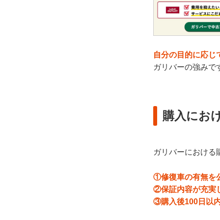
自分の目的に応じ
ガリバーの強みで
購入にお
ガリバーにおける
①修復車の有無を
②保証内容が充実
③購入後100日以