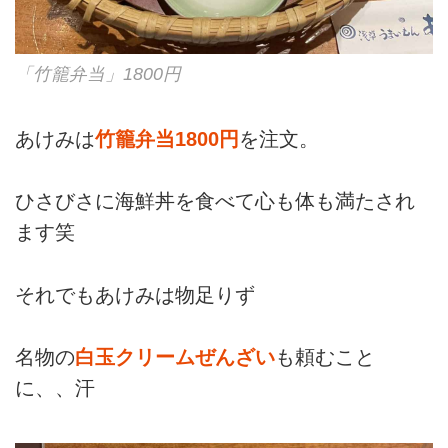
「竹籠弁当」1800円
あけみは
竹籠弁当1800円
を注文。
ひさびさに海鮮丼を食べて心も体も満たされ
ます笑
それでもあけみは物足りず
名物の
白玉クリームぜんざい
も頼むこと
に、、汗