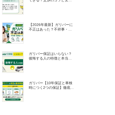
買う方法を体験から紹介！
【2026年最新】ガリバーに
不正はあった？不祥事・保
険金問題・行政処分を調査
ガリバー保証はいらない？
後悔する人の特徴と本当に
必要なケースを解説
ガリバー【10年保証と車検
時につく2つの保証】徹底解
説！