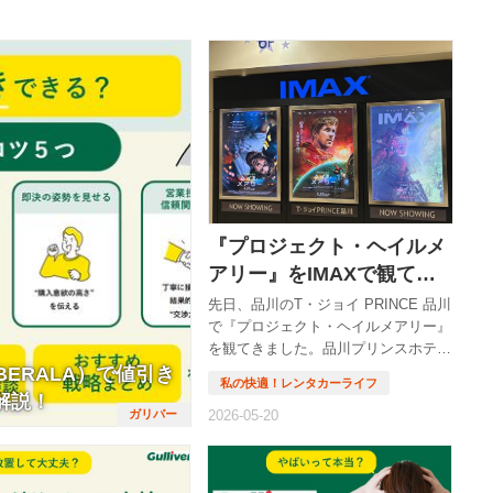
さん出てきます。そこで、ガリ
まとめてみました。 ガリバーの「中
評判について、もう少し調べて
古車取り寄せ」ってどんな仕組み？
にしました。 すると、良い
ガリバーは全国に460店舗以上ある大
悪い評判と賛否両論があり、良
手中古車販売店。 それぞれの店舗に
悪いのか一概には言い切れませ
ある在庫は、すべて全国ネットワーク
回は、実際にガリバーを利用
で共有されています。 つまり、たと
の評判をもとに、ガリバーで中
えば「北海道の店舗にある車を、東京
「買取・購入」する際のメリッ
の店舗で見たい」といった取り寄せが
デメリットをまとめてみました
できるんです。 「近所の店舗には在
これからガリバーを利用しよう
庫がなかったけど、他県の店舗から取
いる人は...
り寄せてもらえた...
『プロジェクト・ヘイルメ
アリー』をIMAXで観てき
た話
先日、品川のT・ジョイ PRINCE 品川
で『プロジェクト・ヘイルメアリー』
を観てきました。品川プリンスホテル
BERALA）で値引き
の中にある映画館で、水族館（マクセ
ル アクアパーク品川）のすぐ隣にあ
解説！
る映画館です。 今回はIMAXで鑑賞。
結論から言うと、めちゃくちゃよかっ
たです。久しぶりに「観てよかっ
た〜」と素直に思える映画でした。