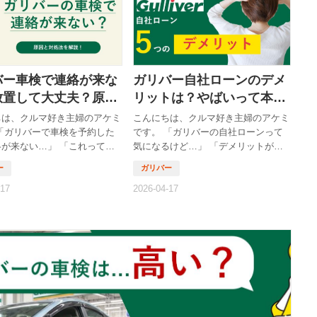
元々原作を読んでいた アンディ・ウ
ィアーの原作小説を、元々数年前に読
んでいました。 読んだ当時から「こ
れ映画になったらどうなるんだろう」
とずっと思っていた作品で、映像化が
発表されたときはかなりテンションが
バー車検で連絡が来な
ガリバー自社ローンのデメ
上がったんですよね✨ ただ原作が好き
放置して大丈夫？原因
リットは？やばいって本
な作品ほど映画化で「なんか違う…」
処法を解説
当？審査・金利・口コミを
ちは、クルマ好き主婦のアケミ
こんにちは、クルマ好き主婦のアケミ
とな...
本音解説
「ガリバーで車検を予約した
です。 「ガリバーの自社ローンって
が来ない…」 「これって放
気になるけど…」 「デメリットが多
る？大丈夫なの？」 「この
いって聞いて不安」 「やばいって本
てていいのか不安…」 こん
当なの？」 こんなふうに悩んでいま
にモヤモヤしていませんか？
せんか？ 特にローン系は一度契約す
期限があるものなので、「連絡
ると簡単にやり直せないので、慎重に
い」というだけで一気に不安に
なりますよね。 私自身も最初はかな
よね。 でも実はこの問題、
り不安でしたが、実際に仕組みや口コ
を知るとそこまで心配しなくて
ミを調べてみると、「誤解されやすい
スが多いんです。 この記事
ポイント」が多いことが分かりまし
ガリバー車検で連絡が来ない理
た。 この記事では、ガリバー自社ロ
処法、そして安心して利用する
ーンのデメリットを中心に、メリット
で、分かりやすく解説していき
や向いている人まで分かりやすく解説
ガリバー車検で「連絡が来な
していきます。 ガリバー自社ローン