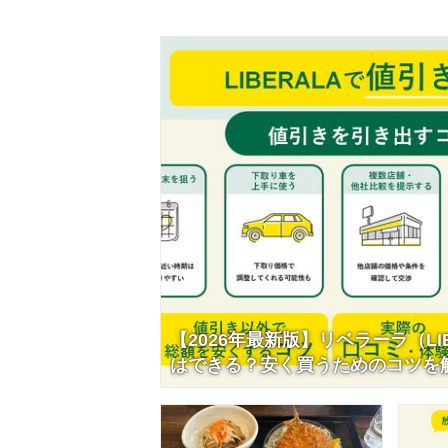
かタイミングが合わないままでいまし
もたく
た。 そんな休日の朝、いつもよりか
バーの
なり早く起きたので、「今日は絶対ど
みること
こか行こう」って思いました笑 スマ
評判、
ホで「清澄白河 カフェ」と調べなが
いのか
らコーヒーを飲んでいたら、もう気持
ん。 今
ちは半分そっちへ行っていました。す
した人
ぐに支度をして、家を出て、電車に乗
古車を
りました！ 清澄白河ってどんな街？
ット・
東京メトロ半蔵門線・都営大江戸線の
ので、
清澄白河駅を降り...
と考えて
【2026年最新版】リベラーラ（LI
はできる？安く買うためのコツを