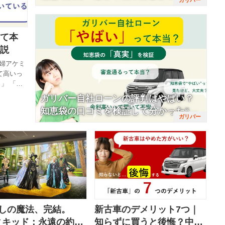
解説
て本
説
婦アケミ
て高いっ
」 「や
り多いと思
ガリバー自社ローンの評判はやばい？
りやす
知恵袋の口コミを検証して分かった“本
「なぜ高い
当の実態”
ることで
なんとな
た という
しゃロン
人まで
越しの魔法、完結。
新古車のデメリット7つ｜
ィキッド：永遠の約
知らずに買うと後悔？中古