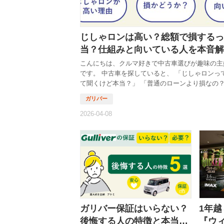
す。 特に、...
じしゃロンは高い？総額で損するっ
当？仕組みと向いている人を本音解
こんにちは、クルマ好きで中古車選びが趣味の主
です。 中古車を探していると、 「じしゃロンっ
て聞くけど本当？」 「普通のローンより損なの？
めた方がいいのかな…」 と不安になる方、かな
います。 結論から言うと、 じしゃロンは“高くな
い”のは事実です。 ただし、ここで大事なのは 
のか」「それでも選ぶべき人は誰か」 を理解す
す。 この仕組みを知らないまま判断すると、 「
く高そうだからやめた」 → 実は使うべき人だっ
ケースも少なくありません。 この記事では、 じ
が高い理由から、損かどうかの判断、向いている
本...
ガリバー保証はいらない？
1年
後悔する人の特徴と本当に
『ウ