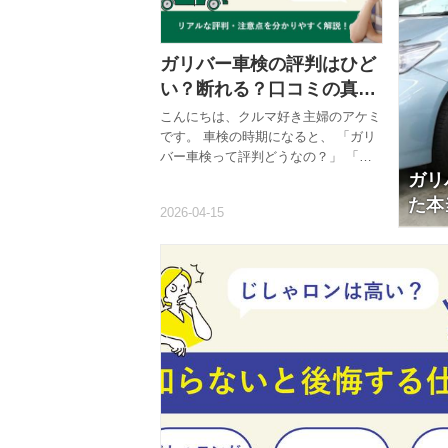
中にときわ食堂が浮かんできて。
い」とは
「今日だ」と思いました（笑） JR巣
絡が来
鴨駅を降りて、地蔵...
を整理し
ガリバー車検の評判はひど
い？断れる？口コミの真相
と後悔しない選び方
こんにちは、クルマ好き主婦のアケミ
です。 車検の時期になると、 「ガリ
バー車検って評判どうなの？」 「ひ
ガリ
どいって聞いたけど大丈夫？」 「営
業とか断れないんじゃ…？」 こんな
た本
不安、ありますよね。 私自身も最初
はかなり疑っていましたが、実際に調
べてみると 「ただの悪評ではない理
由」が見えてきました。 この記事で
は、ガリバー車検のリアルな評判や注
意点を、 主婦目線で分かりやすく解
説していきます。 結論｜ガリバー車
検は「ひどいわけではない」が合う人
を選ぶ まず結論からお伝えします。
ガリバー車検は 「ひどいサービスで
はない」ただし「人によって評価が分
かれる」 というのが正直なところで