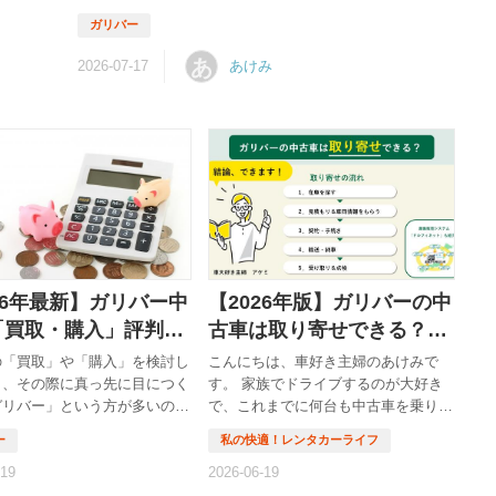
」 「ディ
利用して大丈夫？」 中古車業界のニュースを見ていると、
な……」
こんな不安を感じてしまいますよね。 こんにちは。中古車
高く売り
を見て回るのが大好きな主婦、アケミです。 私自身、家族
あ
あけみ
と面倒だ
の車を買い替えるときには、車両価格だけでなく、販売店
り・買取に
の評判や過去のニュースまで調べます。 大きなお金が動く
かりやす
買い物ですから、「この会社に任せても大丈夫かな？」と
リバーには
慎重になるのは当然です。 そこで今回は、「ガリバー 不
た」とい
正」「ガリバー 不祥事」と検索している方に向けて、ガリ
バーを...
26年最新】ガリバー中
【2026年版】ガリバーの中
「買取・購入」評判
古車は取り寄せできる？実
メリット・デメリット
際の体験談と注意点まとめ
の「買取」や「購入」を検討し
こんにちは、車好き主婦のあけみで
介
と、その際に真っ先に目につく
す。 家族でドライブするのが大好き
ガリバー」という方が多いので
で、これまでに何台も中古車を乗り継
しょうか。 しかし、ガリバ
いできました。 今回は、「ガリバー
中古車「買取・購入」について
の中古車って取り寄せできるの？」と
電話がしつこい」「値段が高
いうテーマで、 実際に私が調べたり
された」 という悪い口コミ
体験したことをもとに、わかりやすく