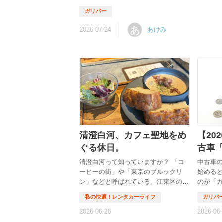
「悪い評判も見かけるけれど、利用して大丈夫？
ーラーにそのまま下取りしてもらうほうがラクか
わが家でも車を買い替えるときは、「できるだけ
あ
あけみ
たい」と思う一方で、何社も回るのは正直ちょっ
なと感じます。 そこで今回は、ガリバーの下取
関する口コミや公式情報を調べ、評判の実態を分
くまとめました。 先に結論をお伝えすると、ガ
「他社より高く売れた」「手続きがスムーズだっ
う良い口コミが...
清澄白河、カフェ聖地をめ
【20
ぐる休日。
古車
は？
清澄白河って知っていますか？ 「コ
中古車
を紹
ーヒーの街」や「東京のブルックリ
始める
ン」などと呼ばれている、江東区のエ
のが「
リアです。 ずっと気になってはいま
はないで
した。おしゃれなカフェが集まってい
ーでの
るというのはなんとなく知っていて、
は、 「
でも「わざわざ行くか…」ってなかな
い」「騙