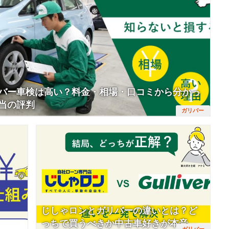
？ まずは前提として、「連
とは？【結論：審査に不安がある人向
ない」とはどういう状態なのか
けの分割サービス】 まずは前提とし
ておきま...
て、自社ローンの仕...
バー車検は高い？料金・相場・口コミから分かっ
当の評判
じしゃロンとガリバーの違いとは？ど
っちで買うべきか中古車好きが本音で