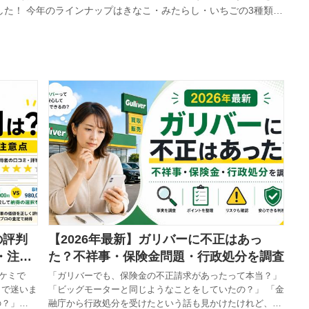
た！ 今年のラインナップはきなこ・みたらし・いちごの3種類。
知っていたんですが、まあ行ける日に行けばいいかと思っていた
ました…笑 というわけできなこ・みたらしの2種類を食べた感想
ゅりん、店舗ごとに販売数が決まっていて、しか...
の評判
【2026年最新】ガリバーに不正はあっ
・注意
た？不祥事・保険金問題・行政処分を調査
ケミで
「ガリバーでも、保険金の不正請求があったって本当？」
とで迷いま
「ビッグモーターと同じようなことをしていたの？」 「金
の？」
融庁から行政処分を受けたという話も見かけたけれど、今