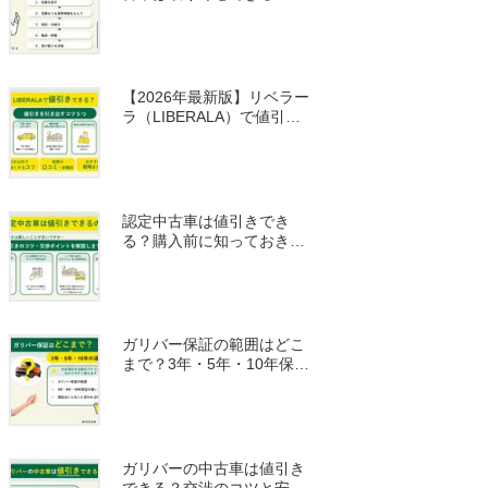
際の体験談と注意点まとめ
【2026年最新版】リベラー
ラ（LIBERALA）で値引き
はできる？安く買うための
コツを解説！
認定中古車は値引きでき
る？購入前に知っておきた
い価格・保証・比較ポイン
ト
ガリバー保証の範囲はどこ
まで？3年・5年・10年保証
の違いを中古車好き主婦が
解説
ガリバーの中古車は値引き
できる？交渉のコツと安く