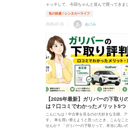
ャッチして、今回ちゃんと並んで買ってきまし
いちごは6月末で終了というのはなんとなく
ら、行ったときにはもういちごだけ終わってい
です。 販売開始20分前から並んだ話 もっち
あ
あけみ
【2026年最新】ガリバーの下取り
は？口コミでわかったメリット5つ
点5つ
こんにちは！中古車を見るのが大好きな主婦、ア
す。 車を買い替えようと思ったとき、こんなこ
せんか？ 「ガリバーの下取りって、本当に高い