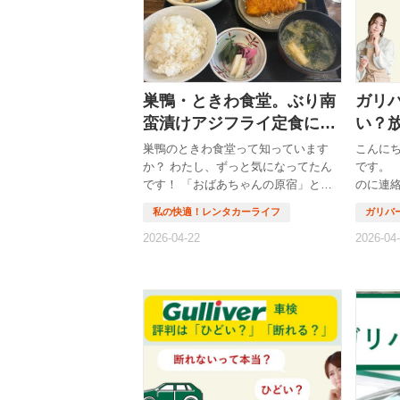
巣鴨・ときわ食堂。ぶり南
ガリ
蛮漬けアジフライ定食に、
い？
おばあちゃんの食卓みたい
と対
巣鴨のときわ食堂って知っています
こんに
な幸せをもらった話
か？ わたし、ずっと気になってたん
です。 
です！ 「おばあちゃんの原宿」と呼
のに連絡
ばれている巣鴨の商店街の中に、昔か
置されて
らあるという大衆食堂。 テレビでち
まま待っ
らっと見かけたり、食べ歩き好きの友
なふう
人がさらっと「あそこいいよ」って言
車検は
っていたり。でもなんとなく、タイミ
が来な
ングが合わないままでいました… そ
なります
んなある日のお昼。急に「なんか、定
仕組み
食が食べたい」ってなる日ってありま
いいケー
すよね？ お味噌汁が飲みたい、魚が
では、
食べたい、白いご飯が食べたい！ そ
由と対
のすべてを一度に叶えてくれそうなお
コツま
店をなんとなく検索していたら、頭の
ます。 