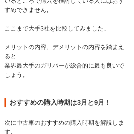
いるところで購入を検討している人にはおす
LINE査定やショッピングサイト
Amzonで中古車の販売などを行っ
すめできません。
ていて、全国で展開し、海外にも
拠点があります。
ここまで大手3社を比較してみました。
そんなネクステージは、ネット上
に
「中古車購入時の諸費用やローン
メリットの内容、デメリットの内容を踏まえ
金利が高すぎる」
という口コミが多数投稿されてい
ると
ます。
業界最大手のガリバーが総合的に最も良いで
実際に、車本体の価格を下げるこ
しょう。
とで安く見せていますが、
オプションや保証を後からつけて
総額を高く見積もる手法が多いで
す。
おすすめの購入時期は3月と9月！
ただ...
次に中古車のおすすめの購入時期を解説しま
す。