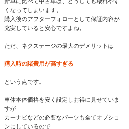
新車に比べて中古車は、どうしても壊れやす
次ぐ
くなってしまいます。
大手の中古車販売・買取のお店で
す。
購入後のアフターフォローとして保証内容が
LINE査定や、ショッピングサイ
充実していると安心ですよね。
トAmazonで中古車の販売などを
行っていて
全国で展開し、海外にも拠点があ
ただ、ネクステージの最大のデメリットは
ります。
そんな急成長中のネクステージの
以下の4つの保証を簡易表を用い
購入時の諸費用が高すぎる
て解説してみました。
【ネクステージの4つの保証】
という点です。
①無料保証
②あんしん保証「サービスサポー
ト」（有料）
車体本体価格を安く設定しお得に見せていま
③10年保証（有料）
すが
④低年式の保証「Nextageサポー
ト」（有料）
カーナビなどの必要なパーツも全てオプショ
保証内容は範囲が広くサポートも
ンにしているので