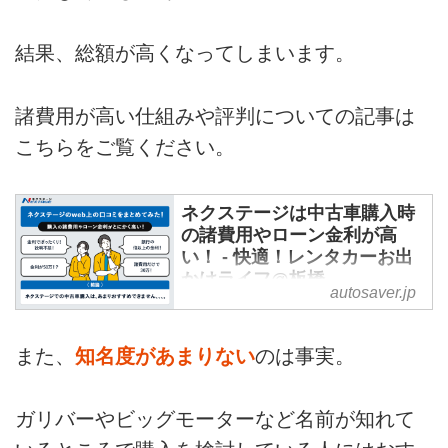
手厚...
結果、総額が高くなってしまいます。
諸費用が高い仕組みや評判についての記事は
こちらをご覧ください。
ネクステージは中古車購入時
の諸費用やローン金利が高
い！ - 快適！レンタカーお出
かけライフ@板橋
autosaver.jp
今回もネクステージをまとめてみ
ました！
また、
知名度があまりない
のは事実。
ネクステージとは、業界大手のガ
リバーやビッグモーターに次ぐ大
手の中古車販売・買取のお店で
ガリバーやビッグモーターなど名前が知れて
す。