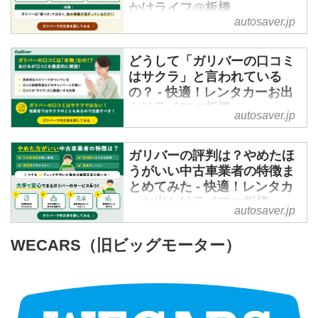
かけライフ@板橋
autosaver.jp
中古車販売・クルマの買取で有名
な「ガリバー」ですが
どうして「ガリバーの口コミ
評判を検索しようとすると
はサクラ」と言われている
「ガリバーは嘘つき」
の？ - 快適！レンタカーお出
という記事が何件かヒットしまし
かけライフ@板橋
た。
autosaver.jp
しかし、ガリバーは嘘をついた営
中古車の購入や、車の売却で「ガ
業や接客はしておらず
リバー」を検討中の方は多いので
ガリバーの評判は？やめたほ
業界最大手なだけあるクリーンな
はないでしょうか？
うがいい中古車業者の特徴ま
会社だと分かりました。
「中古車業界で最大手だけど、評
とめてみた - 快適！レンタカ
ただ、最大手なだけに
判が気になる」
ーお出かけライフ@板橋
「ガリバーならここまでやってく
autosaver.jp
「悪い口コミが目立つから行かな
221616.com
れるだろう」
い方が良いの？」
中古車の購入を検討したり、愛車
という利用者の高い期待とガリバ
WECARS（旧ビッグモーター）
「口コミがサクラって本当？」
の売却を検討する場合に、まず思
ーの対応との差に
私も以前からガリバーのサービス
い浮かぶ中古車業者がガリバーな
「嘘だった」「期待外れ」
はよく利用していたので
どの大手中古車業者かと思いま
などとして悪い口コミが投稿され
最新の評判も合わせて調べてみる
す。
てしまっています。
ことにしました。