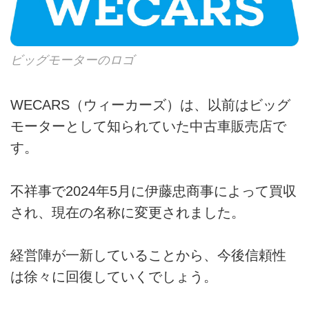
「どこの中古車業者に相談しよ
また、「ガリバー旅行記」の中の
調べた結果「ガリバーは口コミに
う・・・」と迷っているときに、
「嘘」や
サクラを使っていない」というこ
ガリバーをネットで検索をすると
びっくりドンキーの、嘘...
とが分かりました。
さまざまな口コミや評判を目にす
良い口コミは、ただガリバーを良
ビッグモーターのロゴ
る事でしょう。
く言っているわけではなく、
ガリバーなどの中古車業者の悪い
具体的なエピソードをもとに評価
口コミや評判って本当なの？
WECARS（ウィーカーズ）は、以前はビッグ
していますし、
やめたほうがいい中古車業者って
「サ...
モーターとして知られていた中古車販売店で
どんな業者？
す。
など中古車業者についてわからな
いこともたくさんあるかと思いま
す。
不祥事で2024年5月に伊藤忠商事によって買収
ネガティブな口コミや評判を目に
され、現在の名称に変更されました。
すると、「どの中...
経営陣が一新していることから、今後信頼性
は徐々に回復していくでしょう。