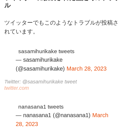
ル
ツイッターでもこのようなトラブルが投稿さ
れています。
sasamihurikake tweets
— sasamihurikake
(@sasamihurikake)
March 28, 2023
Twitter: @sasamihurikake tweet
twitter.com
nanasana1 tweets
— nanasana1 (@nanasana1)
March
28, 2023