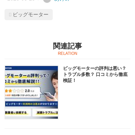
という疑問をお持ちの方は少なく
ないのではないでしょうか？
ビッグモーター
中古車とはいえ、クルマの購入は
ハードルが高いですよね・・・
そこで今回は、中古車業界大手3
社
関連記事
ガリバー
ビッグモーター
ネクステージ
ビッグモーターの評判は悪い？
のそれぞれの特徴やメリット・デ
トラブル多数？ 口コミから徹底
メリットを解説しました。
検証！
また、おすすめの購入時期や
購入時に気を付けるポイントも解
説しています。
中古車のメリット・デメリット
中古車のメリットとデメリットを
簡易表にまとめたので
ご覧ください。
私あけみが考え...