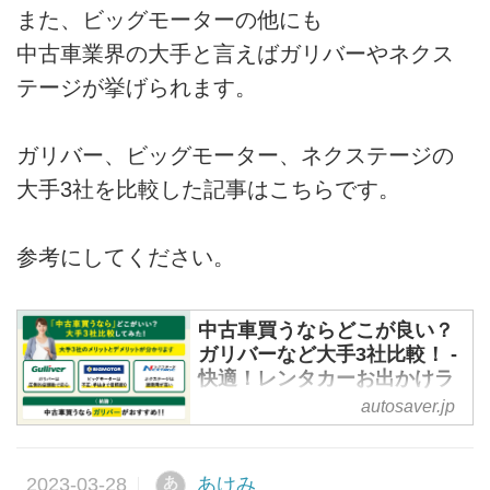
また、ビッグモーターの他にも
中古車業界の大手と言えばガリバーやネクス
テージが挙げられます。
ガリバー、ビッグモーター、ネクステージの
大手3社を比較した記事はこちらです。
参考にしてください。
中古車買うならどこが良い？
ガリバーなど大手3社比較！ -
快適！レンタカーお出かけラ
イフ@板橋
autosaver.jp
「中古車買うならどこが良い
の？」
あけみ
あ
「いつ買えばお得なの？」