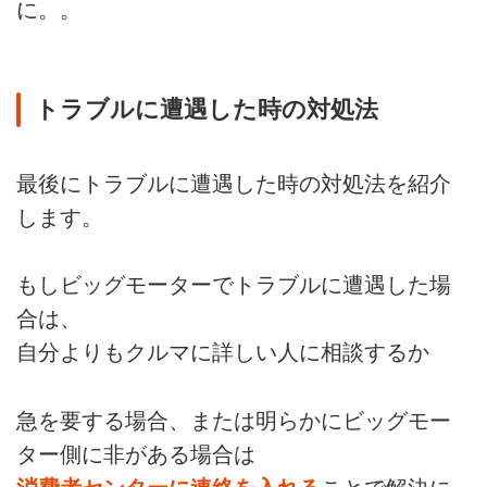
に。。
りたくて「ビッグモーター」とネ
ット検索をしても
「不正請求」
「パワハラ」
トラブルに遭遇した時の対処法
「ナンバー無しで公道走行」
など不安になるワードばかりヒッ
トします。
最後にトラブルに遭遇した時の対処法を紹介
実際、ビッグモーターの「不正」
や「嘘」については
します。
クルマ業界に収まらず、ネット上
でとても炎上しています。
もしビッグモーターでトラブルに遭遇した場
今回はとくに問題となっている...
合は、
自分よりもクルマに詳しい人に相談するか
急を要する場合、または明らかにビッグモー
ター側に非がある場合は