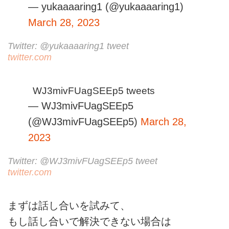
— yukaaaaring1 (@yukaaaaring1)
March 28, 2023
Twitter: @yukaaaaring1 tweet
twitter.com
WJ3mivFUagSEEp5 tweets
— WJ3mivFUagSEEp5
(@WJ3mivFUagSEEp5)
March 28,
2023
Twitter: @WJ3mivFUagSEEp5 tweet
twitter.com
まずは話し合いを試みて、
もし話し合いで解決できない場合は