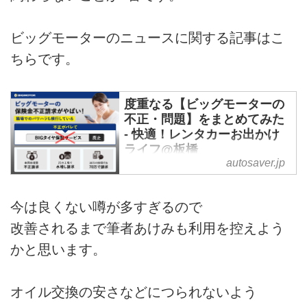
ビッグモーターのニュースに関する記事はこ
ちらです。
度重なる【ビッグモーターの
不正・問題】をまとめてみた
- 快適！レンタカーお出かけ
ライフ@板橋
autosaver.jp
「車を売るならビッグモーター」
「あなたの愛車をお売りくださ
い」
今は良くない噂が多すぎるので
というCMでお馴染みの中古車販
改善されるまで筆者あけみも利用を控えよう
売・クルマ買取店の「ビッグモー
かと思います。
ター」
テレビCMやラジオCMで聞かない
日はありません。
オイル交換の安さなどにつられないよう
そんなビッグモーターの評判が知