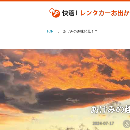
TOP
あけみの趣味発見！？
あけみの
あ