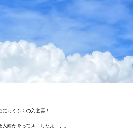
空にもくもくの入道雲！
後大雨が降ってきましたよ、、。