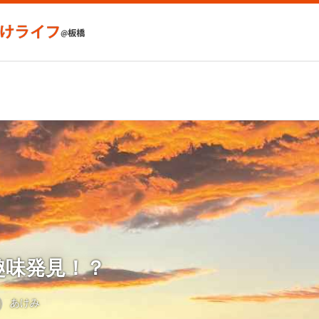
趣味発見！？
あけみ