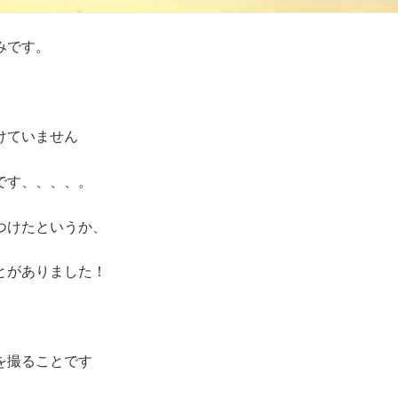
みです。
けていません
です、、、、。
つけたというか、
とがありました！
を撮ることです