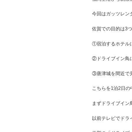
今回はガッツレン
佐賀での目的は3
①宿泊するホテル
②ドライブイン鳥
③唐津城を間近で
こちらを1泊2日
まずドライブイン
以前テレビでドラ