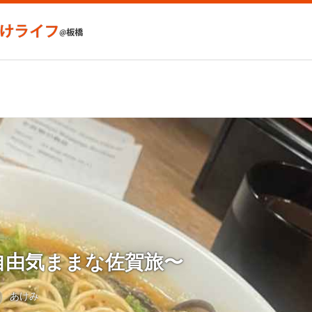
自由気ままな佐賀旅〜
あけみ