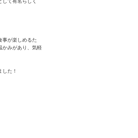
として有名らしく
。
食事が楽しめるた
温かみがあり、気軽
ました！