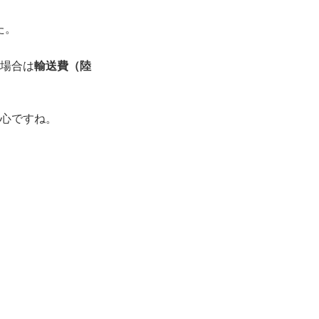
た。
場合は
輸送費（陸
心ですね。