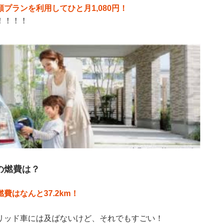
プランを利用してひと月1,080円！
！！！！
の燃費は？
費はなんと37.2km！
リッド車には及ばないけど、それでもすごい！