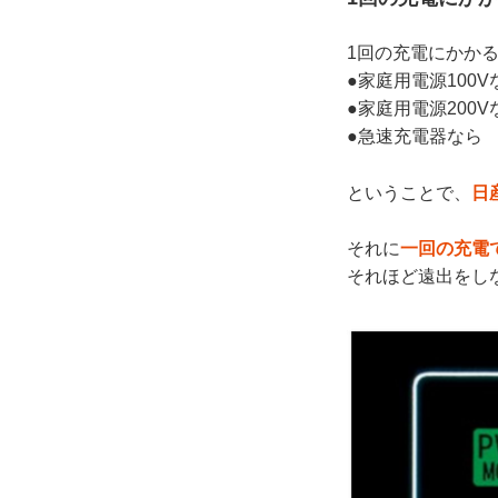
1回の充電にかか
●家庭用電源100V
●家庭用電源200V
●急速充電器なら 
ということで、
日
それに
一回の充電で
それほど遠出をし