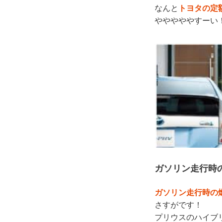
なんと
トヨタの定額
やややややすーい
ガソリン走行時
ガソリン走行時の燃
さすがです！
プリウスのハイブ