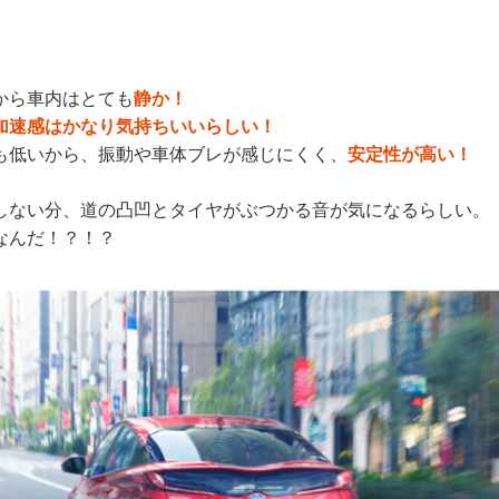
から車内はとても
静か！
加速感はかなり気持ちいいらしい！
も低いから、振動や車体ブレが感じにくく、
安定性が高い！
しない分、道の凸凹とタイヤがぶつかる音が気になるらしい。
なんだ！？！？