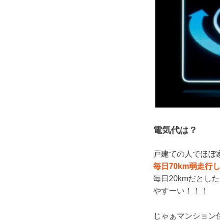
電気代は？
戸建ての人でほぼ
毎日70km弱走行
毎日20kmだとした
やすーい！！！
じゃぁマンション