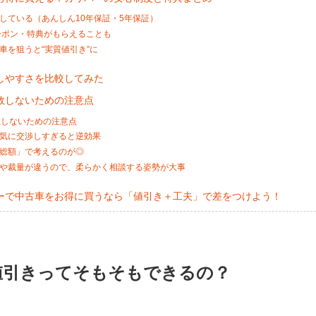
実している（あんしん10年保証・5年保証）
クーポン・特典がもらえることも
用車を狙うと“実質値引き”に
しやすさを比較してみた
敗しないための注意点
敗しないための注意点
強気に交渉しすぎると逆効果
の総額」で考えるのが◎
庫や裁量が違うので、柔らかく相談する姿勢が大事
ーで中古車をお得に買うなら「値引き＋工夫」で差をつけよう！
値引きってそもそもできるの？