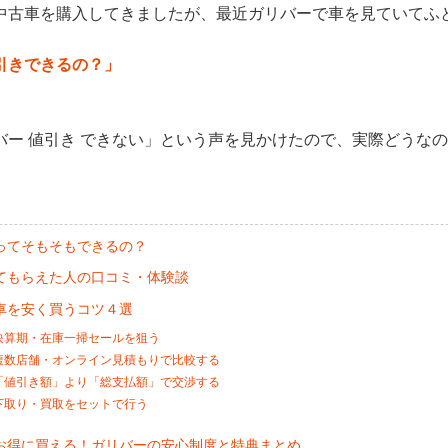
中古車を購入してきましたが、最近ガリバーで車を見ていてふ
引きできるの？」
バー 値引き できない」という声を見かけたので、実際どうな
ってそもそもできるの？
てもらえた人の口コミ・体験談
車を安く買うコツ４選
決算期・在庫一掃セールを狙う
複数店舗・オンライン見積もりで比較する
「値引き額」より「総支払額」で交渉する
下取り・買取をセットで行う
お得に買える！ガリバーの安心制度と特典まとめ