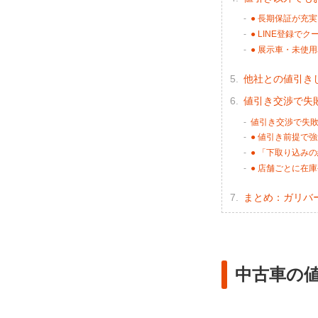
● 長期保証が充
● LINE登録で
● 展示車・未使
他社との値引き
値引き交渉で失
値引き交渉で失
● 値引き前提で
● 「下取り込み
● 店舗ごとに在
まとめ：ガリバ
中古車の