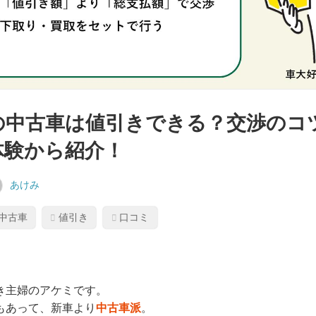
の中古車は値引きできる？交渉のコ
体験から紹介！
あけみ
中古車
値引き
口コミ
き主婦のアケミです。
もあって、新車より
中古車派
。